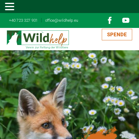
MENU
|
+40 723 327 931
office@wildhelp.eu
SPENDE
Verein zur Rettung der Wildtiere