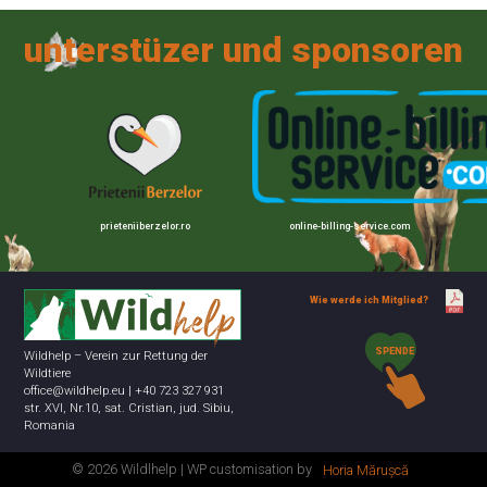
unterstüzer und sponsoren
prieteniiberzelor.ro
online-billing-service.com
Wie werde ich Mitglied?
SPENDE
Wildhelp – Verein zur Rettung der
Wildtiere
office@wildhelp.eu | +40 723 327 931
str. XVI, Nr.10, sat. Cristian, jud. Sibiu,
Romania
© 2026 Wildlhelp | WP customisation by
Horia Mărușcă