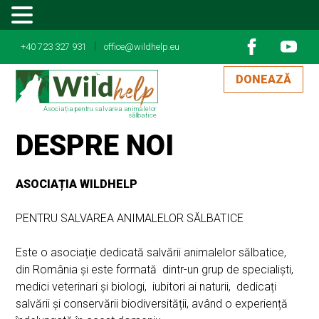
MENU
|
+40 723 327 931
office@wildhelp.eu
DONEAZĂ
Asociația pentru salvarea animalelor
sălbatice
DESPRE NOI
ASOCIAȚIA WILDHELP
PENTRU SALVAREA ANIMALELOR SĂLBATICE
Este o asociație dedicată salvării animalelor sălbatice,
din România și este formată dintr-un grup de specialiști,
medici veterinari și biologi, iubitori ai naturii, dedicați
salvării și conservării biodiversității, având o experiență