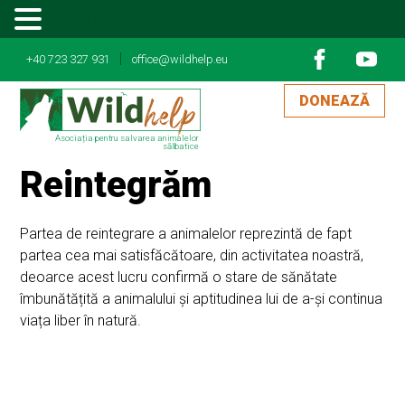
MENU
|
+40 723 327 931
office@wildhelp.eu
DONEAZĂ
Asociația pentru salvarea animalelor
sălbatice
Reintegrăm
Partea de reintegrare a animalelor reprezintă de fapt
partea cea mai satisfăcătoare, din activitatea noastră,
deoarce acest lucru confirmă o stare de sănătate
îmbunătățită a animalului și aptitudinea lui de a-și continua
viața liber în natură.