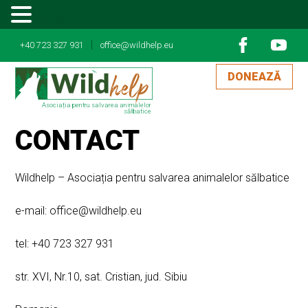
MENU
|
+40 723 327 931
office@wildhelp.eu
DONEAZĂ
Asociația pentru salvarea animalelor
sălbatice
CONTACT
Wildhelp – Asociația pentru salvarea animalelor sălbatice
e-mail: office@wildhelp.eu
tel: +40 723 327 931
str. XVI, Nr.10, sat. Cristian, jud. Sibiu