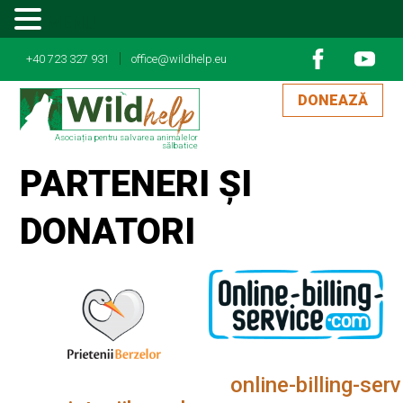
MENU
|
+40 723 327 931
office@wildhelp.eu
DONEAZĂ
Asociația pentru salvarea animalelor
sălbatice
PARTENERI ȘI
DONATORI
online-billing-ser