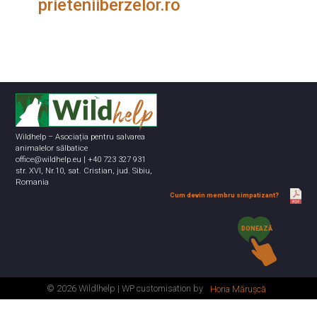
prieteniiberzelor.ro
Wildhelp – Asociația pentru salvarea
animalelor sălbatice
office@wildhelp.eu | +40 723 327 931
str. XVI, Nr.10, sat. Cristian, jud. Sibiu,
Romania
Cum devin membru simpatizant?
DONEAZĂ
© 2026 Wildlhelp | WP customisation by
Horia Mărușcă