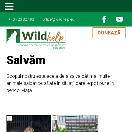
MENU
|
+40 723 327 931
office@wildhelp.eu
DONEAZĂ
Asociația pentru salvarea animalelor
sălbatice
Salvăm
Scopul nostru este acela de a salva cât mai multe
animale sălbatice aflate în situații care le pot pune în
pericol viața.